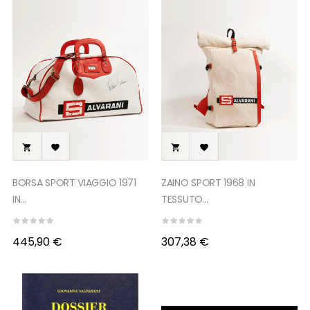




BORSA SPORT VIAGGIO 1971
ZAINO SPORT 1968 IN
IN...
TESSUTO...
445,90 €
307,38 €