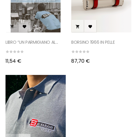




LIBRO “UN PARMIGIANO AL...
BORSINO 1966 IN PELLE
11,54 €
87,70 €