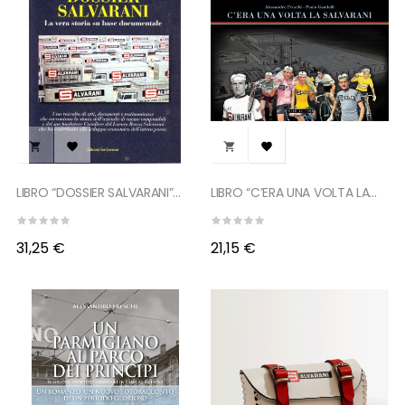




LIBRO “DOSSIER SALVARANI”...
LIBRO “C’ERA UNA VOLTA LA...
31,25 €
21,15 €